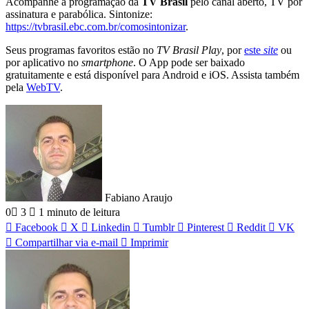
Acompanhe a programação da
TV Brasil
pelo canal aberto, TV por
assinatura e parabólica. Sintonize:
https://tvbrasil.ebc.com.br/comosintonizar
.
Seus programas favoritos estão no
TV Brasil Play
, por
este
site
ou
por aplicativo no
smartphone
. O App pode ser baixado
gratuitamente e está disponível para Android e iOS. Assista também
pela
WebTV
.
Fabiano Araujo
0
3
1 minuto de leitura
Facebook
X
Linkedin
Tumblr
Pinterest
Reddit
VK
Compartilhar via e-mail
Imprimir