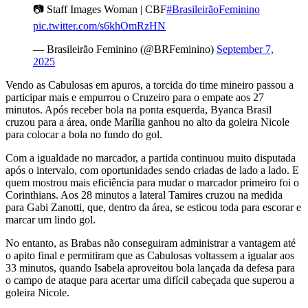
📷 Staff Images Woman | CBF
#BrasileirãoFeminino
pic.twitter.com/s6khOmRzHN
— Brasileirão Feminino (@BRFeminino)
September 7,
2025
Vendo as Cabulosas em apuros, a torcida do time mineiro passou a
participar mais e empurrou o Cruzeiro para o empate aos 27
minutos. Após receber bola na ponta esquerda, Byanca Brasil
cruzou para a área, onde Marília ganhou no alto da goleira Nicole
para colocar a bola no fundo do gol.
Com a igualdade no marcador, a partida continuou muito disputada
após o intervalo, com oportunidades sendo criadas de lado a lado. E
quem mostrou mais eficiência para mudar o marcador primeiro foi o
Corinthians. Aos 28 minutos a lateral Tamires cruzou na medida
para Gabi Zanotti, que, dentro da área, se esticou toda para escorar e
marcar um lindo gol.
No entanto, as Brabas não conseguiram administrar a vantagem até
o apito final e permitiram que as Cabulosas voltassem a igualar aos
33 minutos, quando Isabela aproveitou bola lançada da defesa para
o campo de ataque para acertar uma difícil cabeçada que superou a
goleira Nicole.