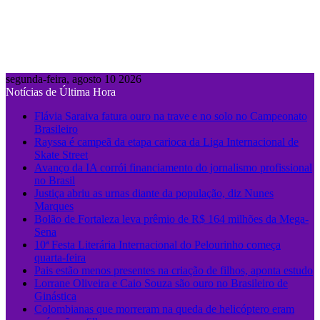
segunda-feira, agosto 10 2026
Notícias de Última Hora
Flávia Saraiva fatura ouro na trave e no solo no Campeonato
Brasileiro
Rayssa é campeã da etapa carioca da Liga Internacional de
Skate Street
Avanço da IA corrói financiamento do jornalismo profissional
no Brasil
Justiça abriu as urnas diante da população, diz Nunes
Marques
Bolão de Fortaleza leva prêmio de R$ 164 milhões da Mega-
Sena
10ª Festa Literária Internacional do Pelourinho começa
quarta-feira
Pais estão menos presentes na criação de filhos, aponta estudo
Lorrane Oliveira e Caio Souza são ouro no Brasileiro de
Ginástica
Colombianas que morreram na queda de helicóptero eram