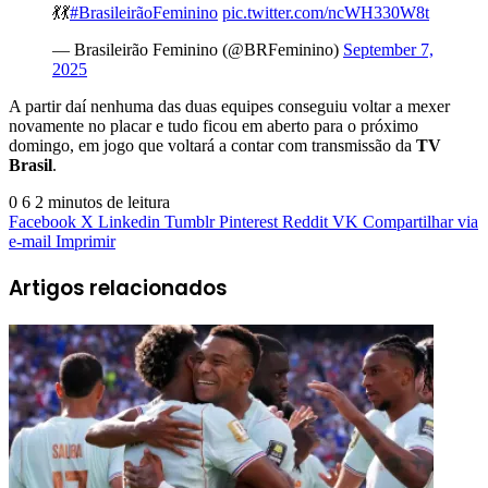
💃💃
#BrasileirãoFeminino
pic.twitter.com/ncWH330W8t
— Brasileirão Feminino (@BRFeminino)
September 7,
2025
A partir daí nenhuma das duas equipes conseguiu voltar a mexer
novamente no placar e tudo ficou em aberto para o próximo
domingo, em jogo que voltará a contar com transmissão da
TV
Brasil
.
0
6
2 minutos de leitura
Facebook
X
Linkedin
Tumblr
Pinterest
Reddit
VK
Compartilhar via
e-mail
Imprimir
Artigos relacionados