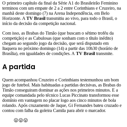
O primeiro capítulo da final da Série A1 do Brasileirão Feminino
terminou com um empate de 2 a 2 entre Corinthians e Cruzeiro, na
manhã deste domingo (7) na Arena Independência, em Belo
Horizonte. A
TV Brasil
transmitiu ao vivo, para todo o Brasil, o
início da decisão da competição nacional.
Com isso, as Brabas do Timão (que buscam o sétimo troféu da
competição) e as Cabulosas (que sonham com o título inédito)
chegam ao segundo jogo da decisão, que será disputado em
Itaquera no próximo domingo (14) a partir das 10h30 (horário de
Brasília), em igualdades de condições. A
TV Brasil
transmite.
A partida
Quem acompanhou Cruzeiro e Corinthians testemunhou um bom
jogo de futebol. Mais habituadas a partidas decisivas, as Brabas do
Timão conseguiram dominar as ações nos primeiros minutos. E a
equipe comandada pelo técnico Lucas Piccinato transformou esse
domínio em vantagem no placar logo aos cinco minutos de bola
rolando. Após cruzamento de Jaque, Gi Fernandes bateu cruzado e
contou com falha da goleira Camila para abrir o marcador.
😛😛😛