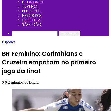
ECONOMIA
JUSTIÇA
POLICIAL
ESPORTES
CULTURA
SÃO JOÃO
Procurar por
Esportes
BR Feminino: Corinthians e
Cruzeiro empatam no primeiro
jogo da final
0
6
2 minutos de leitura