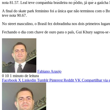
nota 81.57. Leal teve companhia brasileira no pódio, já que a gaúcha
A final do skate park feminino foi a única que não terminou com o Br
teve nota 90.67.
No street masculino, o Brasil fez dobradinha nos dois primeiros luga
Fechando o dia com chave de ouro para o país, Gui Khury sagrou-se 
Fabiano Araujo
0
10
1 minuto de leitura
Facebook
X
Linkedin
Tumblr
Pinterest
Reddit
VK
Compartilhar via 