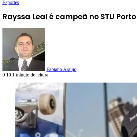
Esportes
Rayssa Leal é campeã no STU Porto A
Fabiano Araujo
0
10
1 minuto de leitura