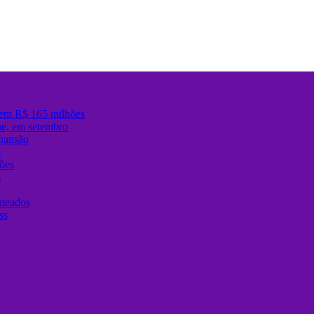
 em R$ 165 milhões
ane, em setembro
xpansão
ô
ões
s
nteados
ss