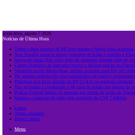
sexta-feira, agosto 7 2026
Notícias de Última Hora
Trinta e duas apostas da PB faze quadra e Mega Sena acumula
Sesc Paraíba anuncia shows gratuitos de Kátia e Aduílio e Eli
Igreja em Santa Rita sofre furto de materiais durante obra de e
Centro Histórico de Salvador recebe a décima edição da Flipel
Ninguém acerta Mega-Sena; prêmio acumula para R$ 165 milh
Pix amplia participação nos pagamentos em bares e restaurante
Petrobras tem lucro líquido de R$ 52,4 bi no segundo trimestre
Rio: ex-padre é condenado a 48 anos de prisão por tortura de e
Polícia Federal indicia 16 pessoas por queda de avião da Voepa
Balança comercial de julho tem superávit de US$ 7 bilhões
Entrar
Artigo aleatório
Barra Lateral
Menu