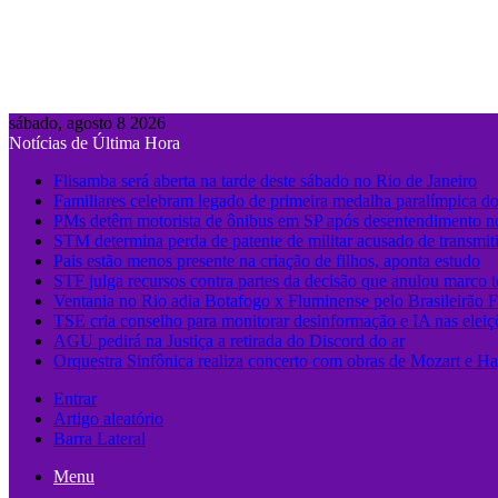
sábado, agosto 8 2026
Notícias de Última Hora
Flisamba será aberta na tarde deste sábado no Rio de Janeiro
Familiares celebram legado de primeira medalha paralímpica do
PMs detêm motorista de ônibus em SP após desentendimento no
STM determina perda de patente de militar acusado de transmit
Pais estão menos presente na criação de filhos, aponta estudo
STF julga recursos contra partes da decisão que anulou marco 
Ventania no Rio adia Botafogo x Fluminense pelo Brasileirão 
TSE cria conselho para monitorar desinformação e IA nas eleiç
AGU pedirá na Justiça a retirada do Discord do ar
Orquestra Sinfônica realiza concerto com obras de Mozart e Ha
Entrar
Artigo aleatório
Barra Lateral
Menu