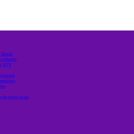
 Brasil
 trânsito
ir HIV
temporal
Feminino
ões
ydn nesta sexta