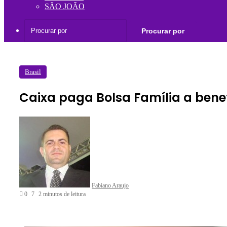
SÃO JOÃO
Procurar por
Brasil
Caixa paga Bolsa Família a benefi
Fabiano Araujo
0
7
2 minutos de leitura