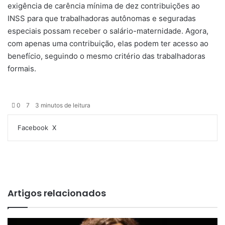
exigência de carência mínima de dez contribuições ao
INSS para que trabalhadoras autônomas e seguradas
especiais possam receber o salário-maternidade. Agora,
com apenas uma contribuição, elas podem ter acesso ao
benefício, seguindo o mesmo critério das trabalhadoras
formais.
0
7
3 minutos de leitura
Facebook
X
L
T
P
R
V
C
I
i
u
i
e
K
o
m
n
m
n
d
m
p
k
b
t
d
p
r
e
l
e
i
a
i
d
r
r
t
r
m
Artigos relacionados
i
e
t
i
n
s
i
r
t
l
h