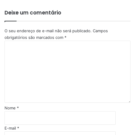
Deixe um comentário
O seu endereço de e-mail não será publicado.
Campos
obrigatórios são marcados com
*
C
o
m
e
n
t
á
r
i
o
Nome
*
*
E-mail
*