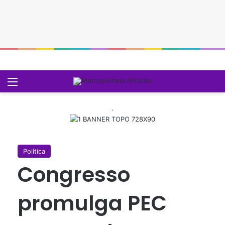
Menu
P
.
Política
Congresso
promulga PEC