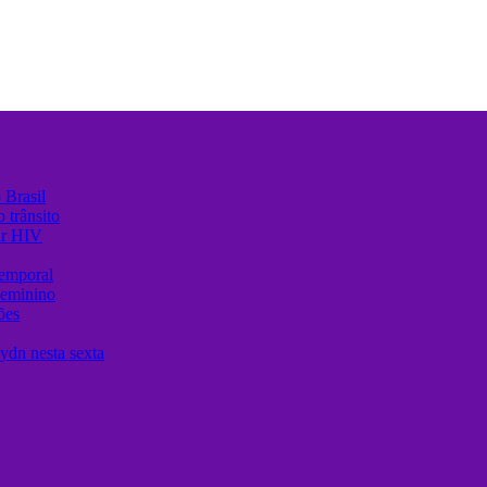
 Brasil
 trânsito
ir HIV
temporal
Feminino
ões
ydn nesta sexta