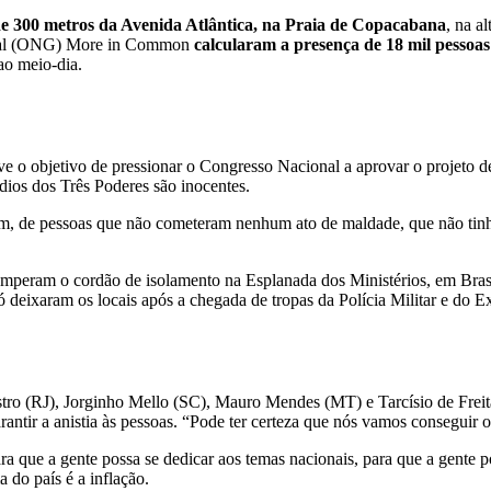
de 300 metros da Avenida Atlântica, na Praia de Copacabana
, na a
ntal (ONG) More in Common
calcularam a presença de 18 mil pessoas
 ao meio-dia.
eve o objetivo de pressionar o Congresso Nacional a aprovar o projeto d
dios dos Três Poderes são inocentes.
bem, de pessoas que não cometeram nenhum ato de maldade, que não tinh
omperam o cordão de isolamento na Esplanada dos Ministérios, em Brasí
 deixaram os locais após a chegada de tropas da Polícia Militar e do Ex
ro (RJ), Jorginho Mello (SC), Mauro Mendes (MT) e Tarcísio de Freitas
ntir a anistia às pessoas. “Pode ter certeza que nós vamos conseguir o
Para que a gente possa se dedicar aos temas nacionais, para que a gente
 do país é a inflação.