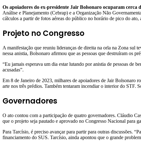
Os apoiadores do ex-presidente Jair Bolsonaro ocuparam cerca 
Análise e Planejamento (Cebrap) e a Organização Não Govername
cálculos a partir de fotos aéreas do público no horário de pico do ato,
Projeto no Congresso
A manifestação que reuniu lideranças de direita na orla na Zona sul t
nessa anistia, Bolsonaro afirmou que as pessoas que destruíram os pré
“Eu jamais esperava um dia estar lutando por anistia de pessoas de 
acusadas”.
Em 8 de Janeiro de 2023, milhares de apoiadores de Jair Bolsonaro r
arte nos três prédios. Também tentaram incendiar o interior do STF. Só
Governadores
O ato contou com a participação de quatro governadores. Cláudio Cast
que o projeto seja pautado e aprovado no Congresso Nacional para gara
Para Tarcísio, é preciso avançar para partir para outras discussões. “
financiamento do SUS. Tarcísio, ainda apontou que o grande problema