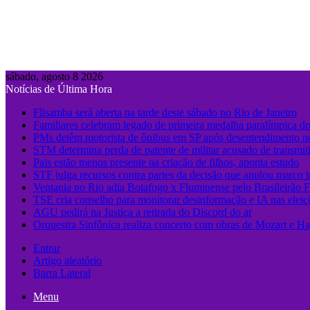
sábado, agosto 8 2026
Notícias de Última Hora
Flisamba será aberta na tarde deste sábado no Rio de Janeiro
Familiares celebram legado de primeira medalha paralímpica do
PMs detêm motorista de ônibus em SP após desentendimento no
STM determina perda de patente de militar acusado de transmit
Pais estão menos presente na criação de filhos, aponta estudo
STF julga recursos contra partes da decisão que anulou marco 
Ventania no Rio adia Botafogo x Fluminense pelo Brasileirão 
TSE cria conselho para monitorar desinformação e IA nas eleiç
AGU pedirá na Justiça a retirada do Discord do ar
Orquestra Sinfônica realiza concerto com obras de Mozart e Ha
Entrar
Artigo aleatório
Barra Lateral
Menu