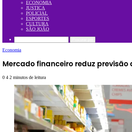
ECONOMIA
JUSTIÇA
POLICIAL
ESPORTES
CULTURA
SÃO JOÃO
Procurar por
Economia
Mercado financeiro reduz previsão 
0
4
2 minutos de leitura