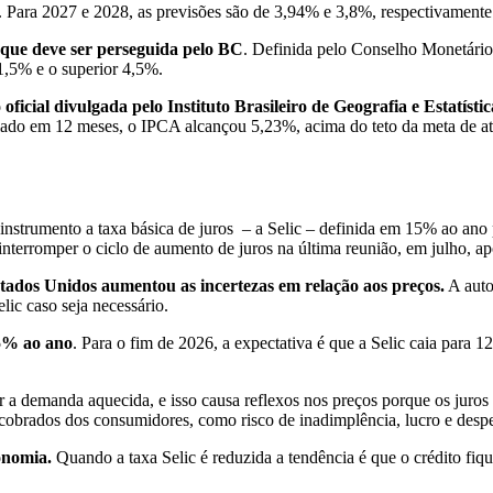
 Para 2027 e 2028, as previsões são de 3,94% e 3,8%, respectivamente
o que deve ser perseguida pelo BC
. Definida pelo Conselho Monetário
 1,5% e o superior 4,5%.
 oficial divulgada pelo Instituto Brasileiro de Geografia e Estatís
ulado em 12 meses, o IPCA alcançou 5,23%, acima do teto da meta de a
l instrumento a taxa básica de juros – a Selic – definida em 15% ao a
nterromper o ciclo de aumento de juros na última reunião, em julho, apó
stados Unidos aumentou as incertezas em relação aos preços.
A auto
elic caso seja necessário.
15% ao ano
. Para o fim de 2026, a expectativa é que a Selic caia para 
r a demanda aquecida, e isso causa reflexos nos preços porque os juros
s cobrados dos consumidores, como risco de inadimplência, lucro e despe
onomia.
Quando a taxa Selic é reduzida a tendência é que o crédito fi