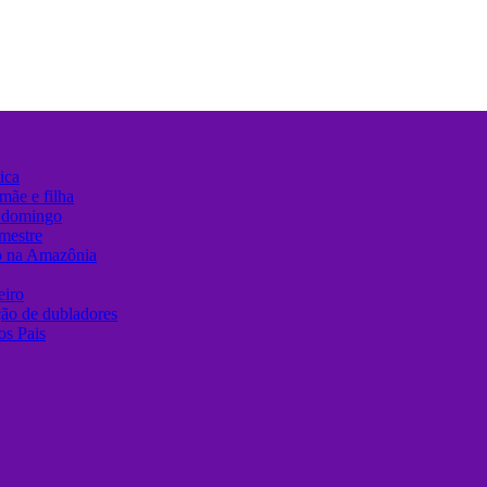
ica
mãe e filha
e domingo
mestre
o na Amazônia
eiro
ção de dubladores
os Pais