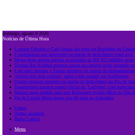
domingo, agosto 9 2026
Notícias de Última Hora
Lorrane Oliveira e Caio Souza são ouro no Brasileiro de Ginást
Colombianas que morreram na queda de helicóptero eram avó, 
Mega-Sena sorteia prêmio acumulado de R$ 165 milhões nest
Tenista Bia Haddad anuncia pausa na carreira neste segundo se
Lula quer mostrar a Trump números de queda do desmatament
Agosto terá dois eclipses; saiba como assistir aos fenômenos
Quatro pessoas morrem em queda de helicóptero no Rio de Jan
Imagineland anuncia painel oficial da ‘Ladybug’ com participa
Moraes nega pedido para que Bolsonaro receba filhos no Dia d
Pai de Lionel Messi morre aos 68 anos na Argentina
Entrar
Artigo aleatório
Barra Lateral
Menu