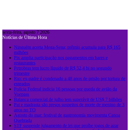
sexta-feira, agosto 7 2026
Notícias de Última Hora
Ninguém acerta Mega-Sena; prêmio acumula para R$ 165
milhões
Pix amplia participação nos pagamentos em bares e
restaurantes
Petrobras tem lucro líquido de R$ 52,4 bi no segundo
trimestre
Rio: ex-padre é condenado a 48 anos de prisão por tortura de
enteados
Polícia Federal indicia 16 pessoas por queda de avião da
Voepass
Balança comercial de julho tem superávit de US$ 7 bilhões
Pai e madrasta são presos suspeitos de morte de menino de 3
anos no TO
Agosto do mar: festival de gastronomia movimenta Canoa
Quebrada
STF suspende julgamento de lei que proíbe jogos de azar