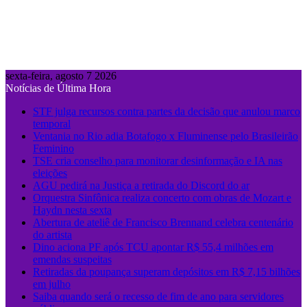
sexta-feira, agosto 7 2026
Notícias de Última Hora
STF julga recursos contra partes da decisão que anulou marco
temporal
Ventania no Rio adia Botafogo x Fluminense pelo Brasileirão
Feminino
TSE cria conselho para monitorar desinformação e IA nas
eleições
AGU pedirá na Justiça a retirada do Discord do ar
Orquestra Sinfônica realiza concerto com obras de Mozart e
Haydn nesta sexta
Abertura de ateliê de Francisco Brennand celebra centenário
do artista
Dino aciona PF após TCU apontar R$ 55,4 milhões em
emendas suspeitas
Retiradas da poupança superam depósitos em R$ 7,15 bilhões
em julho
Saiba quando será o recesso de fim de ano para servidores