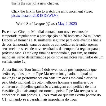
this is the start of a new chapter.
Click the link in bio to watch the announcement video.
pic.twitter.com/LR4EDkWkVk
— World Surf League (@wsl)
May 2, 2025
Esse novo Circuito Mundial contará com nove eventos de
temporada regular com a participação de 36 homens e 24 mulheres.
Depois 24 homens e 16 mulheres seguirão para dois eventos finais
de pós-temporada, para os quais os competidores levarão apenas
seus melhores sete de nove resultados da temporada regular para a
próxima fase. O ranking final da temporada e, por fim, os títulos
mundiais, serão determinados pelos nove melhores resultados de um
surfista entre 12.
A reta final do Tour incluirá dois eventos de pós-temporada que
serão seguidos por um Pipe Masters reimaginado, no qual os
rankings e as performances em cada um deles moldará a disputa
pelo título mundial. Os oito melhores homens e mulheres que
entrarem em Pipeline ganharão a vantagem competitiva de uma
classificação mais ampla no torneio, pois o Pipe Masters passa a
conceder 15 mil pontos, 1,5 vez mais do que um evento padrão do
CT, tornando-se a parada mais importante do Tour.